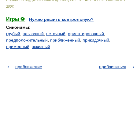
Словарь-тезаурус синонимов русской речи. - М:. АСТ-ПРЕСС
.
Бабенко Л. Г.
.
2007
.
Игры ⚽
Нужно решить контрольную?
Синонимы
:
грубый
,
наглазный
,
неточный
,
ориентировочный
,
предположительный
,
приближенный
,
прикидочный
,
примерный
,
эскизный
приближение
приблизиться